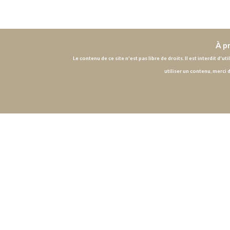
À p
Le contenu de ce site n'est pas libre de droits. Il est interdit d'
utiliser un contenu, merci 