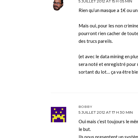
5 JUILLET 2012 AT 15 H 05 MIN
Rien qu’un masque a 1€ ou u
Mais oui, pour les non criminel
pourront rien cacher de tout
des trucs pareils.
(et avec le data mining en plu
sera noté et enregistré pour n
sortant du lot… ça va être bie
BOBBY
5 JUILLET 2012 AT 17 H 30 MIN
Oui mais c’est toujours le mê
le but.
Ils nous presentent un systèm