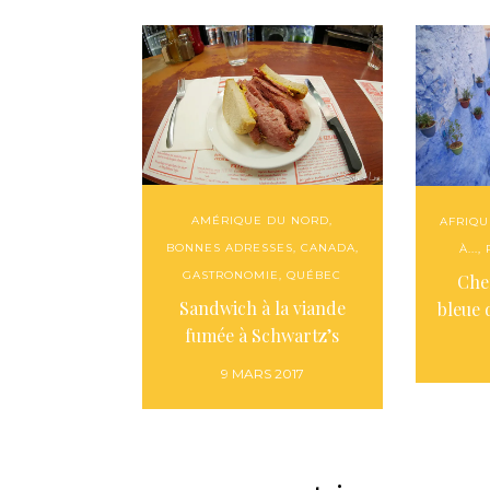
AMÉRIQUE DU NORD
,
AFRIQU
BONNES ADRESSES
,
CANADA
,
À...
,
GASTRONOMIE
,
QUÉBEC
Che
Sandwich à la viande
bleue
fumée à Schwartz’s
9 MARS 2017