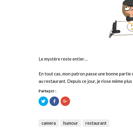
Le mystère reste entier…
En tout cas, mon patron passe une bonne partie de
au restaurant. Depuis ce jour, je n’ose même plus
Partager :
Cliquez
Cliquez
Cliquez
pour
pour
pour
partager
partager
partager
sur
sur
sur
Twitter(ouvre
Facebook(ouvre
Google+
dans
dans
(ouvre
une
une
dans
camera
humour
restaurant
nouvelle
nouvelle
une
fenêtre)
fenêtre)
nouvelle
fenêtre)