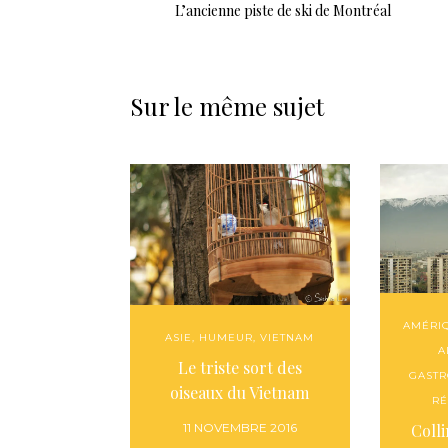
L’ancienne piste de ski de Montréal
Sur le même sujet
AMÉRI
ASIE
,
HUMEUR
,
VIETNAM
A
Le triste sort des
GAST
oiseaux du Vietnam
RÉ
11 NOVEMBRE 2016
Colli