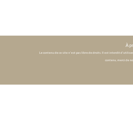
À p
Le contenu de ce site n'est pas libre de droits. Il est interdit d'utili
contenu, merci de no