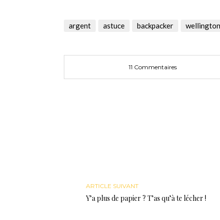
partager
partager
partager
sur
sur
sur
Twitter(ouvre
Facebook(ouvre
Google+
dans
dans
(ouvre
une
une
dans
argent
astuce
backpacker
wellingto
nouvelle
nouvelle
une
fenêtre)
fenêtre)
nouvelle
fenêtre)
11 Commentaires
ARTICLE SUIVANT
Y’a plus de papier ? T’as qu’à te lécher !