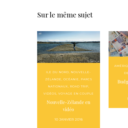
Sur le même sujet
AMÉRIQ
ILE DU NORD
,
NOUVELLE-
D
ZÉLANDE
,
OCÉANIE
,
PARCS
Budg
NATIONAUX
,
ROAD TRIP
,
VIDÉOS
,
VOYAGE EN COUPLE
Nouvelle-Zélande en
vidéo
10 JANVIER 2016