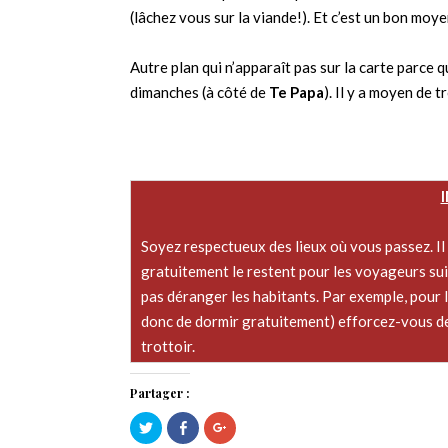
(lâchez vous sur la viande!). Et c’est un bon mo
Autre plan qui n’apparaît pas sur la carte parce q
dimanches (à côté de
Te Papa
). Il y a moyen de
Soyez respectueux des lieux où vous passez. Il 
gratuitement le restent pour les voyageurs suiva
pas déranger les habitants. Par exemple, pour l
donc de dormir gratuitement) efforcez-vous de 
trottoir.
Partager :
Cliquez
Cliquez
Cliquez
pour
pour
pour