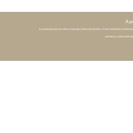
À p
Le contenu de ce site n'est pas libre de droits. Il est interdit d'utili
contenu, merci de no