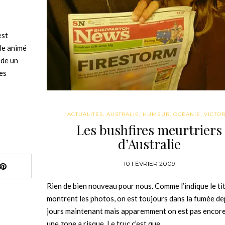
est
le animé
 de un
es
ACTUALITÉS
,
AUSTRALIE
,
HUMEUR
,
OCÉANIE
,
VICTOR
Les bushfires meurtriers
d’Australie
10 FÉVRIER 2009
Rien de bien nouveau pour nous. Comme l’indique le tit
montrent les photos, on est toujours dans la fumée de
jours maintenant mais apparemment on est pas encor
une zone a risque. Le truc c’est que…