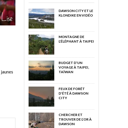
DAWSON CITY ET LE
KLONDIKE EN VIDÉO
MONTAGNE DE
L’ÉLÉPHANT À TAIPEI
BUDGET D’UN
VOYAGE À TAIPEI,
 jaunes
TAÏWAN
FEUX DE FORÊT
D’ÉTÉ À DAWSON
CITY
CHERCHER ET
TROUVER DE L’OR À
DAWSON