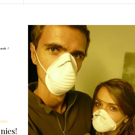
ÉBEC
nies!