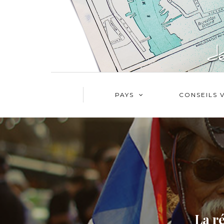
PAYS
CONSEILS 
La ré