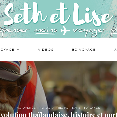
VOYAGE
VIDÉOS
BD VOYAGE
À
ACTUALITÉS
,
PHOTOGRAPHIE
,
PORTRAITS
,
THAÏLANDE
volution thaïlandaise, histoire et por