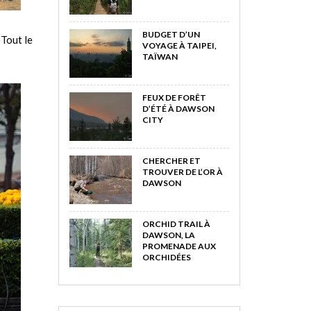
BUDGET D’UN
 Tout le
VOYAGE À TAIPEI,
TAÏWAN
FEUX DE FORÊT
D’ÉTÉ À DAWSON
CITY
CHERCHER ET
TROUVER DE L’OR À
DAWSON
ORCHID TRAIL À
DAWSON, LA
PROMENADE AUX
ORCHIDÉES