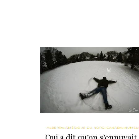
ALBERTA
,
AMÉRIQUE DU NORD
,
CANADA
,
HUMEU
Qui a dit qu’on s’ennuyait