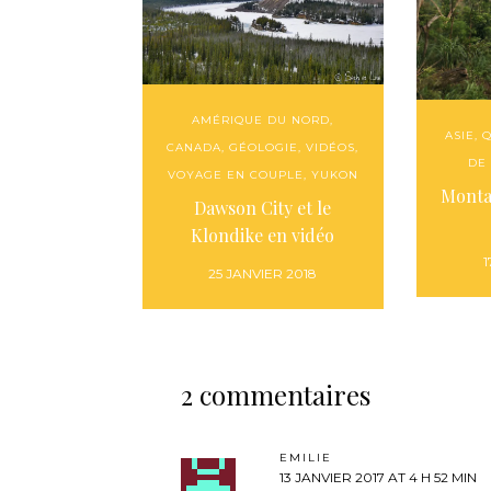
AMÉRIQUE DU NORD
,
ASIE
,
Q
CANADA
,
GÉOLOGIE
,
VIDÉOS
,
DE
VOYAGE EN COUPLE
,
YUKON
Monta
Dawson City et le
Klondike en vidéo
1
25 JANVIER 2018
2 commentaires
EMILIE
13 JANVIER 2017 AT 4 H 52 MIN