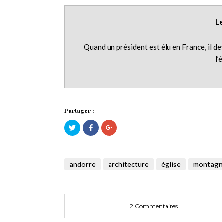
Le
Quand un président est élu en France, il de
l’
Partager :
Cliquez
Cliquez
Cliquez
pour
pour
pour
partager
partager
partager
sur
sur
sur
Twitter(ouvre
Facebook(ouvre
Google+
dans
dans
(ouvre
une
une
dans
andorre
architecture
église
montag
nouvelle
nouvelle
une
fenêtre)
fenêtre)
nouvelle
fenêtre)
2 Commentaires