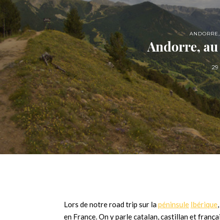
ANDORRE
Andorre, au
29
Lors de notre road trip sur la
péninsule
Ibérique
en France. On y parle catalan, castillan et françai