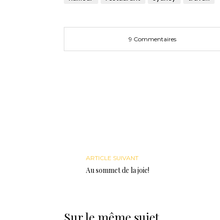
nouvelle
nouvelle
une
fenêtre)
fenêtre)
nouvelle
fenêtre)
9 Commentaires
ARTICLE SUIVANT
Au sommet de la joie!
Sur le même sujet