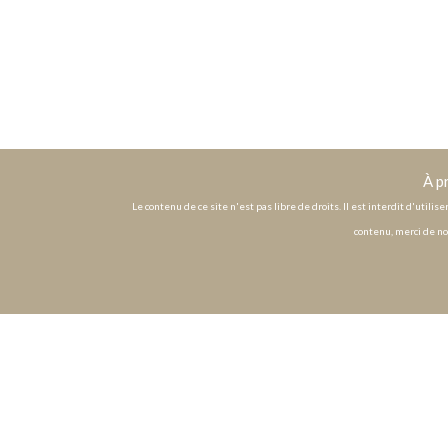
À p
Le contenu de ce site n'est pas libre de droits. Il est interdit d'utili
contenu, merci de no