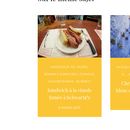
AMÉRIQUE DU NORD
,
AFRIQU
BONNES ADRESSES
,
CANADA
,
À...
,
GASTRONOMIE
,
QUÉBEC
Che
Sandwich à la viande
bleue
fumée à Schwartz’s
9 MARS 2017