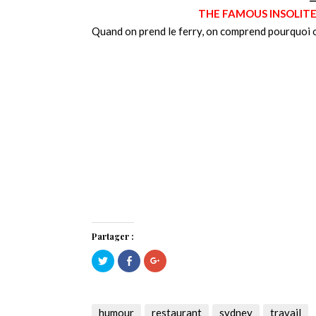
THE FAMOUS INSOLITE
Quand on prend le ferry, on comprend pourquoi 
Partager :
Cliquez
Cliquez
Cliquez
pour
pour
pour
partager
partager
partager
sur
sur
sur
Twitter(ouvre
Facebook(ouvre
Google+
dans
dans
(ouvre
une
une
dans
humour
restaurant
sydney
travail