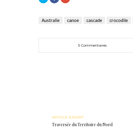
pour
pour
pour
partager
partager
partager
sur
sur
sur
Twitter(ouvre
Facebook(ouvre
Google+
dans
dans
(ouvre
une
une
dans
Australie
canoe
cascade
crocodile
nouvelle
nouvelle
une
fenêtre)
fenêtre)
nouvelle
fenêtre)
5 Commentaires
ARTICLE SUIVANT
Traversée du Territoire du Nord