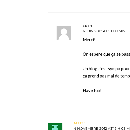
SETH
6 JUIN 2012 AT 5 H 19 MIN
Merci!
On espère que ça se pass
Un blog c’est sympa pour
ça prend pas mal de temps
Have fun!
MAÏTÉ
4 NOVEMBRE 2012 AT 19 H 03 M