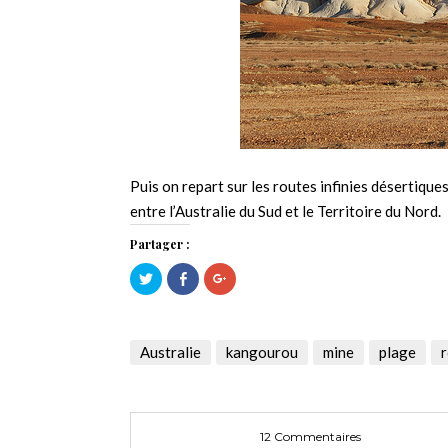
Puis on repart sur les routes infinies désertiques
entre l’Australie du Sud et le Territoire du Nord.
Partager :
Cliquez
Cliquez
Cliquez
pour
pour
pour
partager
partager
partager
sur
sur
sur
Twitter(ouvre
Facebook(ouvre
Google+
dans
dans
(ouvre
une
une
dans
Australie
kangourou
mine
plage
r
nouvelle
nouvelle
une
fenêtre)
fenêtre)
nouvelle
fenêtre)
12 Commentaires