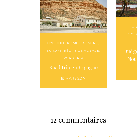
BUD
NOU
CYCLOTOURISME
,
ESPAGNE
,
Budge
EUROPE
,
RÉCITS DE VOYAGE
,
Nou
ROAD TRIP
Road trip en Espagne
18 MARS 2017
12 commentaires