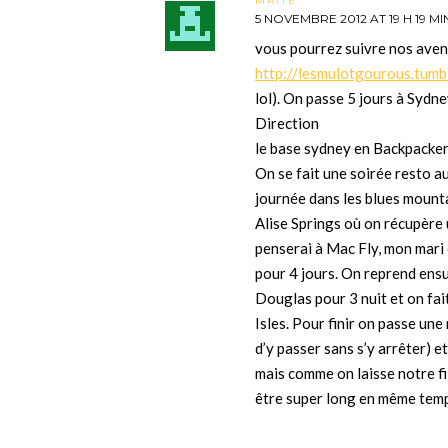
MAÏTÉ
5 NOVEMBRE 2012 AT 19 H 19 MI
vous pourrez suivre nos avent
http://lesmulotgourous.tumb
lol). On passe 5 jours à Sydn
Direction
le base sydney en Backpacker
On se fait une soirée resto a
journée dans les blues mounta
Alise Springs où on récupère 
penserai à Mac Fly, mon mari e
pour 4 jours. On reprend ensui
Douglas pour 3 nuit et on fai
Isles. Pour finir on passe un
d’y passer sans s’y arrêter) e
mais comme on laisse notre fi
être super long en même temps