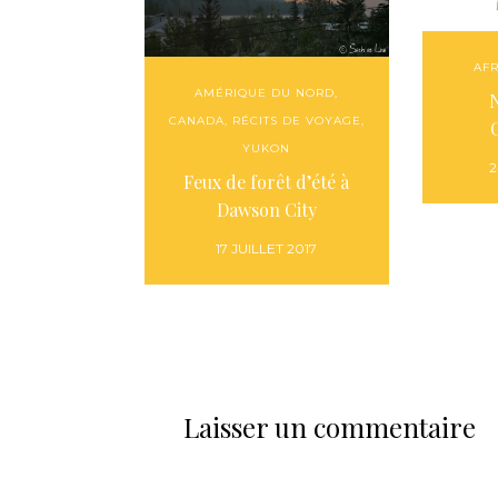
AF
AMÉRIQUE DU NORD
,
N
CANADA
,
RÉCITS DE VOYAGE
,
YUKON
2
Feux de forêt d’été à
Dawson City
17 JUILLET 2017
Laisser un commentaire