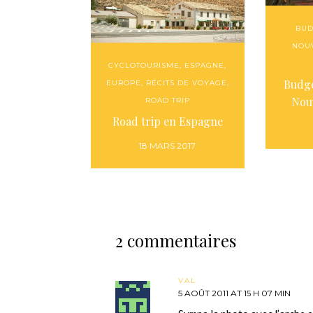
BUD
NOU
CYCLOTOURISME
,
ESPAGNE
,
Budge
EUROPE
,
RÉCITS DE VOYAGE
,
Nou
ROAD TRIP
Road trip en Espagne
18 MARS 2017
2 commentaires
VAL
5 AOÛT 2011 AT 15 H 07 MIN