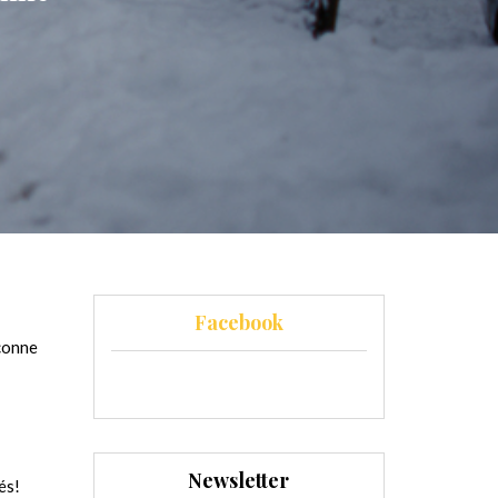
Facebook
éconne
Newsletter
és!