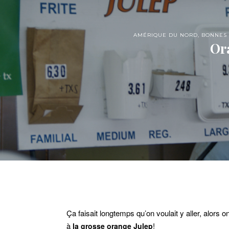
AMÉRIQUE DU NORD
,
BONNES
Or
Ça faisait longtemps qu’on voulait y aller, alors o
à
!
la grosse orange Julep