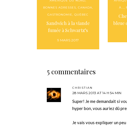
AMÉRIQUE DU NORD
,
AFRIQU
BONNES ADRESSES
,
CANADA
,
À...
,
GASTRONOMIE
,
QUÉBEC
Che
Sandwich à la viande
bleue
fumée à Schwartz’s
9 MARS 2017
5 commentaires
CHRISTIAN
28 MARS 2013 AT 14 H 54 MIN
Super! Je me demandait si vous
hyper bon, vous auriez dû pre
Je vais vous expliquer un peu