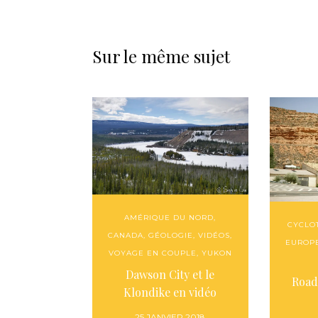
Sur le même sujet
AMÉRIQUE DU NORD
,
CYCLO
CANADA
,
GÉOLOGIE
,
VIDÉOS
,
EUROP
VOYAGE EN COUPLE
,
YUKON
Dawson City et le
Road
Klondike en vidéo
25 JANVIER 2018