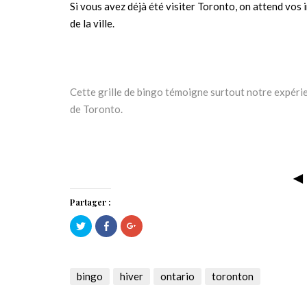
Si vous avez déjà été visiter Toronto, on attend vos i
de la ville.
Cette grille de bingo témoigne surtout notre expérie
de Toronto.
◄
Partager :
Cliquez
Cliquez
Cliquez
pour
pour
pour
partager
partager
partager
sur
sur
sur
Twitter(ouvre
Facebook(ouvre
Google+
dans
dans
(ouvre
une
une
dans
bingo
hiver
ontario
toronton
nouvelle
nouvelle
une
fenêtre)
fenêtre)
nouvelle
fenêtre)