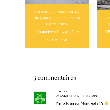
AMÉRIQUE DU NORD
,
CANADA
,
CAN
ITINÉRAIRES
,
RÉCITS DE VOYAGE
,
RÉ
URBEX
,
YUKON
Ot
On arrive à Dawson City
24 AVRIL 2017
5 commentaires
LOUISE
27 AVRIL 2013 AT 0 H 57 MIN
Y’en a tu un sur Montréal ????