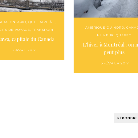
ADA
,
ONTARIO
,
QUE FAIRE À...
,
AMÉRIQUE DU NORD
,
CANA
CITS DE VOYAGE
,
TRANSPORT
HUMEUR
,
QUÉBEC
tawa, capitale du Canada
L’hiver à Montréal : on 
2 AVRIL 2017
peut plus
16 FÉVRIER 2017
RÉPONDRE