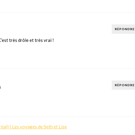
RÉPONDRE
est très drôle et très vrai !
RÉPONDRE
N
éal) | Les voyages de Seth et Lise