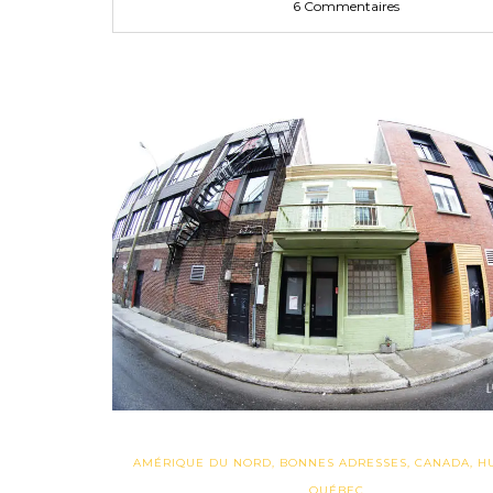
6 Commentaires
AMÉRIQUE DU NORD
,
BONNES ADRESSES
,
CANADA
,
H
QUÉBEC