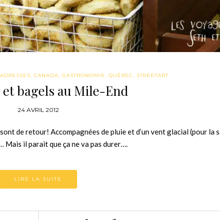
ADRESSES
,
CANADA
,
GASTRONOMIE
,
QUÉBEC
,
STREETART
t et bagels au Mile-End
24 AVRIL 2012
sont de retour! Accompagnées de pluie et d’un vent glacial (pour la s
 Mais il parait que ça ne va pas durer….
LIRE LA SUITE