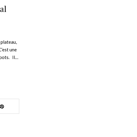
al
 plateau,
C’est une
epots. Il…