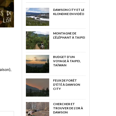
DAWSON CITY ET LE
KLONDIKE EN VIDÉO
MONTAGNE DE
L’ÉLÉPHANT À TAIPEI
BUDGET D’UN
VOYAGE À TAIPEI,
TAÏWAN
aison),
FEUX DE FORÊT
D’ÉTÉ À DAWSON
CITY
CHERCHER ET
TROUVER DE L’OR À
DAWSON