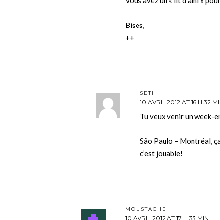
Vous avez un « lit d’ami » pour
Bises,
++
SETH
10 AVRIL 2012 AT 16 H 32 M
Tu veux venir un week-e
São Paulo – Montréal, ça
c’est jouable!
MOUSTACHE
10 AVRIL 2012 AT 17 H 33 MIN