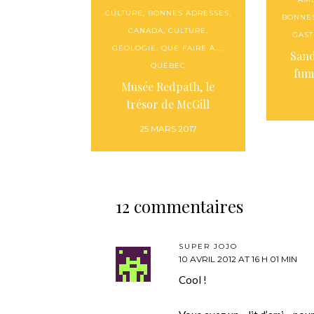
CULTURE
,
BONNES ADRESSES
,
BONNE
CANADA
,
CULTURE
,
GAS
GÉOLOGIE
,
QUE FAIRE À...
,
Sand
QUÉBEC
fum
Musée Redpath, le
trésor de McGill
25 MARS 2017
12 commentaires
SUPER JOJO
10 AVRIL 2012 AT 16 H 01 MIN
Cool !