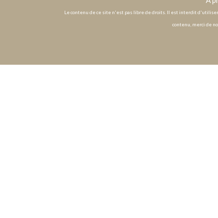
À p
Le contenu de ce site n'est pas libre de droits. Il est interdit d'utili
contenu, merci de no