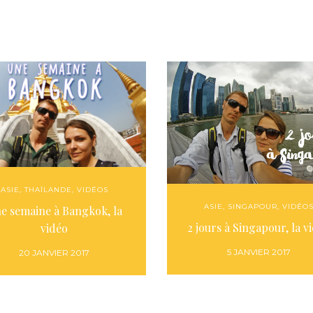
ASIE
,
THAÏLANDE
,
VIDÉOS
ASIE
,
SINGAPOUR
,
VIDÉO
e semaine à Bangkok, la
2 jours à Singapour, la v
vidéo
5 JANVIER 2017
20 JANVIER 2017