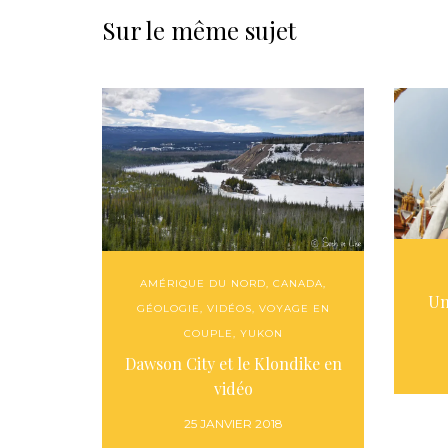
Sur le même sujet
AMÉRIQUE DU NORD
,
CANADA
,
Un
GÉOLOGIE
,
VIDÉOS
,
VOYAGE EN
COUPLE
,
YUKON
Dawson City et le Klondike en
vidéo
25 JANVIER 2018