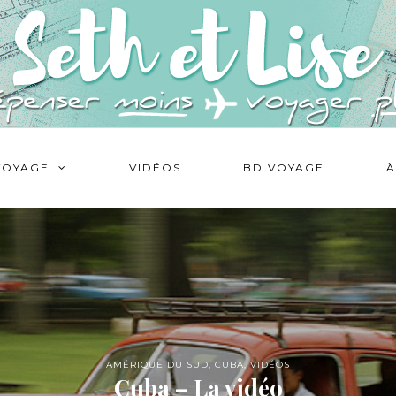
VOYAGE
VIDÉOS
BD VOYAGE
À
AMÉRIQUE DU SUD
,
CUBA
,
VIDÉOS
Cuba – La vidéo