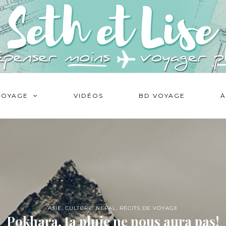
VOYAGE
VIDÉOS
BD VOYAGE
À
ASIE
,
CULTURE
,
NEPAL
,
RÉCITS DE VOYAGE
Pokhara, ta pluie ne nous aura pas!