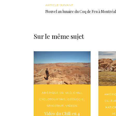
ARTICLE SUIVANT
Nouvel an lunaire du Coq de Feu à Montréal
Sur le même sujet
AMÉRIQUE DU SUD
,
CHILI
,
AMÉRI
CYCLOTOURISME
,
GÉOLOGIE
,
CULTU
STREETART
,
VIDÉOS
NATIO
Vidéo du Chili en 4
RÉ