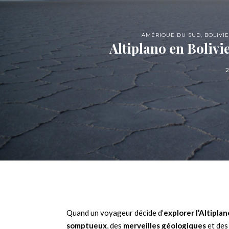
AMÉRIQUE DU SUD
,
BOLIVIE
Altiplano en Bolivie 
2
Quand un voyageur décide d’
explorer l’Altiplan
somptueux
, des
merveilles géologiques
et de