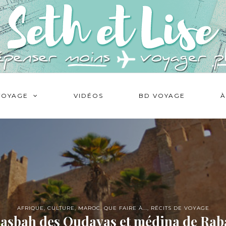
VOYAGE
VIDÉOS
BD VOYAGE
À
AFRIQUE
,
CULTURE
,
MAROC
,
QUE FAIRE À...
,
RÉCITS DE VOYAGE
asbah des Oudayas et médina de Rab