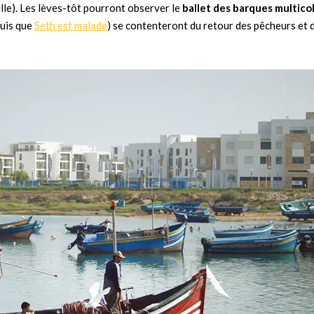
ville). Les lèves-tôt pourront observer le
ballet des barques multico
puis que
Seth est malade
) se contenteront du retour des pêcheurs et 