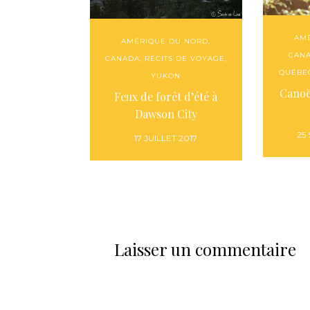
AM
AMÉRIQUE DU NORD
,
CAN
CANADA
,
RÉCITS DE VOYAGE
,
QUÉBE
YUKON
Canoë
Feux de forêt d’été à
Dawson City
25
17 JUILLET 2017
Laisser un commentaire