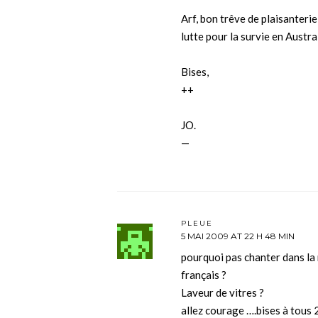
Arf, bon trêve de plaisanteri
lutte pour la survie en Austr
Bises,
++
JO.
—
PLEUE
5 MAI 2009 AT 22 H 48 MIN
pourquoi pas chanter dans la r
français ?
Laveur de vitres ?
allez courage ….bises à tous 