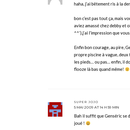
haha, j’ai bêtement ris à la de
bon c’est pas tout ça, mais vo
aviez amassé chez debby et ob
^^’),j’ai l’impression que vous
Enfin bon courage, au pire, Ge
propre piscine à vague, deux f
les pieds… ou pas… enfin, il 
flooze là bas quand même!
SUPER JOJO
5 MAI 2009 AT 14 H 59 MIN
Bah il suffit que Genséric se 
joué !