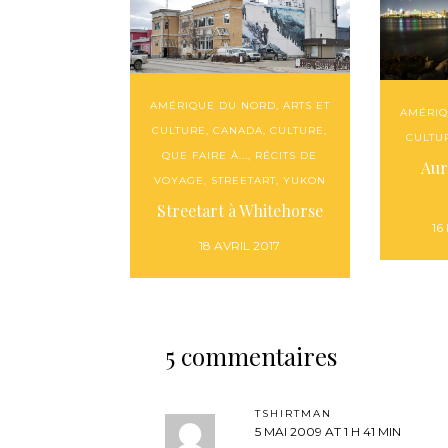
AMÉRIQUE DU NORD
,
ARTS ET
AMÉRIQ
CULTURE
,
CANADA
,
CULTURE
,
CULTU
QUE FAIRE À...
,
RÉCITS DE
Aur
VOYAGE
,
STREETART
,
YUKON
Streetart à Whitehorse
16
18 AVRIL 2017
5 commentaires
TSHIRTMAN
5 MAI 2009 AT 1 H 41 MIN