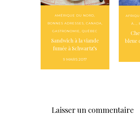
AMÉRIQUE DU NORD
,
AFRIQU
BONNES ADRESSES
,
CANADA
,
À...
,
GASTRONOMIE
,
QUÉBEC
Che
Sandwich à la viande
bleue
fumée à Schwartz’s
9 MARS 2017
Laisser un commentaire