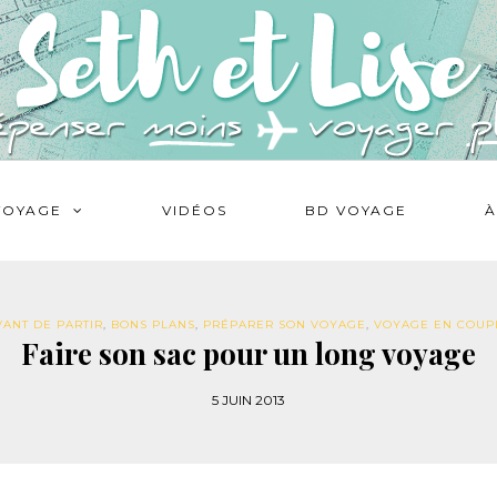
VOYAGE
VIDÉOS
BD VOYAGE
À
VANT DE PARTIR
,
BONS PLANS
,
PRÉPARER SON VOYAGE
,
VOYAGE EN COUP
Faire son sac pour un long voyage
5 JUIN 2013