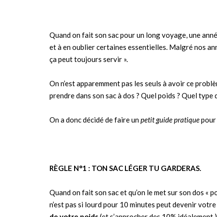
Quand on fait son sac pour un long voyage, une année
et à en oublier certaines essentielles. Malgré nos 
ça peut toujours servir ».
On n’est apparemment pas les seuls à avoir ce problè
prendre dans son sac à dos ? Quel poids ? Quel type d
On a donc décidé de faire un
petit guide pratique
pour 
RÈGLE N°1 : TON SAC LÉGER TU GARDERAS.
Quand on fait son sac et qu’on le met sur son dos « po
n’est pas si lourd pour 10 minutes peut devenir votr
de votre poids
(et s’approcher des 10% idéalement.)