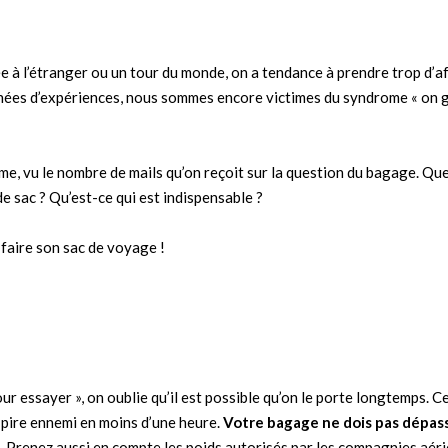
 à l’étranger ou un tour du monde, on a tendance à prendre trop d’a
années d’expériences, nous sommes encore victimes du syndrome « on g
me, vu le nombre de mails qu’on reçoit sur la question du bagage. Qu
e sac ? Qu’est-ce qui est indispensable ?
faire son sac de voyage !
ur essayer », on oublie qu’il est possible qu’on le porte longtemps. Ce
e pire ennemi en moins d’une heure.
Votre bagage ne dois pas dépas
. Prenez aussi en compte les poids autorisés par les compagnies aéri