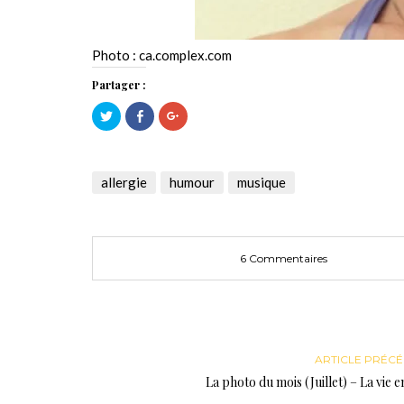
Photo : ca.complex.com
Partager :
Cliquez
Cliquez
Cliquez
pour
pour
pour
partager
partager
partager
sur
sur
sur
Twitter(ouvre
Facebook(ouvre
Google+
dans
dans
(ouvre
une
une
dans
allergie
humour
musique
nouvelle
nouvelle
une
fenêtre)
fenêtre)
nouvelle
fenêtre)
6 Commentaires
ARTICLE PRÉC
La photo du mois (Juillet) – La vie e