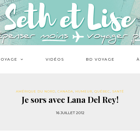
VOYAGE
VIDÉOS
BD VOYAGE
À
AMÉRIQUE DU NORD
,
CANADA
,
HUMEUR
,
QUÉBEC
,
SANTÉ
Je sors avec Lana Del Rey!
16 JUILLET 2012