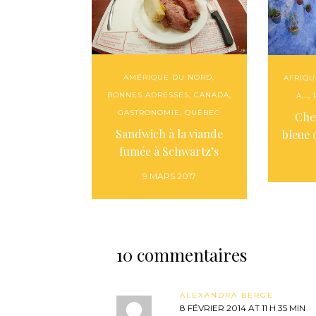
AMÉRIQUE DU NORD
,
AFRIQU
BONNES ADRESSES
,
CANADA
,
À...
,
GASTRONOMIE
,
QUÉBEC
Che
Sandwich à la viande
bleue
fumée à Schwartz’s
9 MARS 2017
10 commentaires
ALEXANDRA BERGE
8 FÉVRIER 2014 AT 11 H 35 MIN