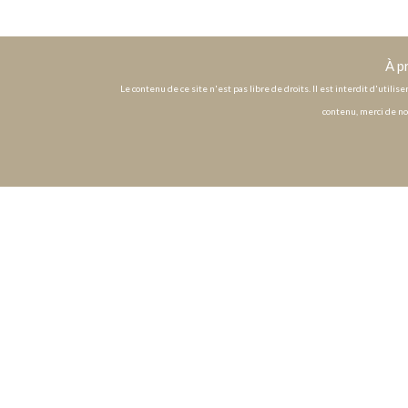
À p
Le contenu de ce site n'est pas libre de droits. Il est interdit d'utili
contenu, merci de no