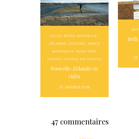
ACT
ILE DU NORD
,
NOUVELLE-
Seth 
ZÉLANDE
,
OCÉANIE
,
PARCS
NATIONAUX
,
ROAD TRIP
,
23
VIDÉOS
,
VOYAGE EN COUPLE
Nouvelle-Zélande en
vidéo
10 JANVIER 2016
47 commentaires