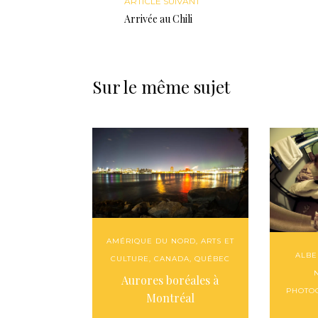
ARTICLE SUIVANT
Arrivée au Chili
Sur le même sujet
AMÉRIQUE DU NORD
,
ARTS ET
ALBE
CULTURE
,
CANADA
,
QUÉBEC
Aurores boréales à
PHOTO
Montréal