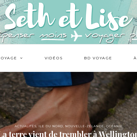
VOYAGE
VIDÉOS
BD VOYAGE
À
ACTUALITÉS
,
ILE DU NORD
,
NOUVELLE-ZÉLANDE
,
OCÉANIE
La terre vient de trembler à Wellingto