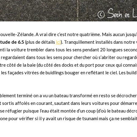
ouvelle-Zélande. A vrai dire c’est notre quatrième. Mais aucun jusqu’
tude de 6.5
(plus de détails
ici
). Tranquillement installés dans notre
enti la voiture trembler dans tous les sens pendant 20 longues secon
) regardaient dans tous les sens pour chercher où s’abriter ou regard
utre côté de la baie (du côté des docks et du port pour ceux qui conna
les façades vitrées de buidlings bouger en reflétant le ciel. Les buil
mblement terminé on a vu un bateau transformé en resto se décrocher
t sortis affolés en courant, sautant dans leurs voitures pour démarre
se réfugier puisque l’eau était montée d’un coup (d’où le bateau décr
one pour vérifier si il y avait un risque de tsunami mais ça ne semblai