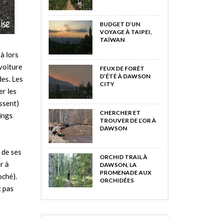
BUDGET D’UN
VOYAGE À TAIPEI,
TAÏWAN
à lors
 voiture
FEUX DE FORÊT
D’ÉTÉ À DAWSON
des. Les
CITY
er les
issent)
CHERCHER ET
dings
TROUVER DE L’OR À
DAWSON
 de ses
ORCHID TRAIL À
r à
DAWSON, LA
PROMENADE AUX
oché).
ORCHIDÉES
t pas