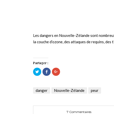
Les dangers en Nouvelle-Zélande sont nombreux, 
la couche d’ozone, des attaques de requins, des 
Partager :
Cliquez
Cliquez
Cliquez
pour
pour
pour
partager
partager
partager
sur
sur
sur
Twitter(ouvre
Facebook(ouvre
Google+
dans
dans
(ouvre
une
une
dans
danger
Nouvelle-Zélande
peur
nouvelle
nouvelle
une
fenêtre)
fenêtre)
nouvelle
fenêtre)
7 Commentaires