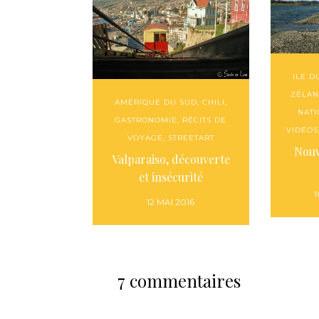
ILE D
ZÉLA
AMÉRIQUE DU SUD
,
CHILI
,
NAT
GASTRONOMIE
,
RÉCITS DE
VIDÉOS
VOYAGE
,
STREETART
Nouv
Valparaiso, découverte
et insécurité
1
12 MAI 2016
7 commentaires