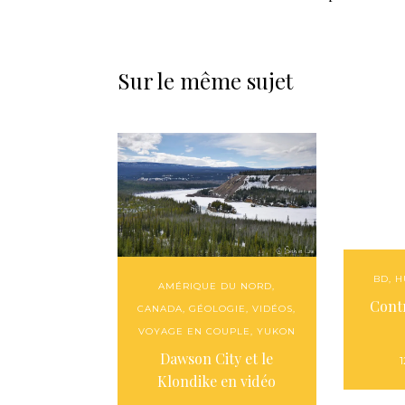
Sur le même sujet
BD
,
H
AMÉRIQUE DU NORD
,
Contr
CANADA
,
GÉOLOGIE
,
VIDÉOS
,
VOYAGE EN COUPLE
,
YUKON
Dawson City et le
Klondike en vidéo