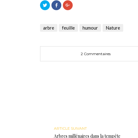
Cliquez
Cliquez
Cliquez
pour
pour
pour
partager
partager
partager
sur
sur
sur
Twitter(ouvre
Facebook(ouvre
Google+
dans
dans
(ouvre
une
une
dans
arbre
feuille
humour
Nature
nouvelle
nouvelle
une
fenêtre)
fenêtre)
nouvelle
fenêtre)
2 Commentaires
ARTICLE SUIVANT
Arbres millénaires dans la tempête