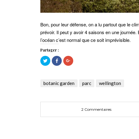
Bon, pour leur défense, on a lu partout que le cli
prévoir. Il peut y avoir 4 saisons en une journée.
l’océan c’est normal que ce soit imprévisible.
Partager :
Cliquez
Cliquez
Cliquez
pour
pour
pour
partager
partager
partager
sur
sur
sur
Twitter(ouvre
Facebook(ouvre
Google+
dans
dans
(ouvre
une
une
dans
botanic garden
parc
wellington
nouvelle
nouvelle
une
fenêtre)
fenêtre)
nouvelle
fenêtre)
2 Commentaires