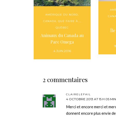
AM
AMÉRIQUE DU NORD
,
CAN
CANADA
,
QUE FAIRE À...
,
QUÉBEC
Îl
Animaux du Canada au
Parc Omega
1
4 JUIN 2016
2 commentaires
CLAIRELEFAIL
4 OCTOBRE 2013 AT 15 H 05 MIN
Merci et encore merci et merc
donnent encore plus envie de