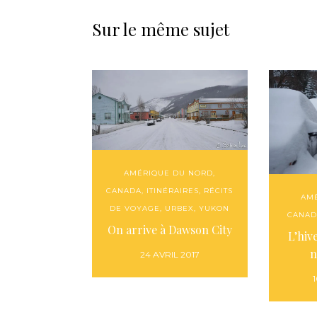
Sur le même sujet
AMÉRIQUE DU NORD
,
CANADA
,
ITINÉRAIRES
,
RÉCITS
AM
DE VOYAGE
,
URBEX
,
YUKON
CANAD
On arrive à Dawson City
L’hiv
n
24 AVRIL 2017