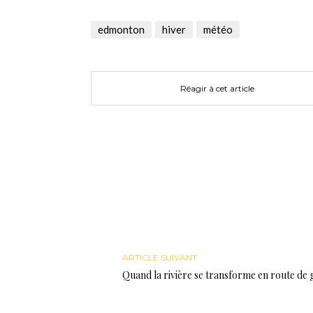
sur
sur
sur
Twitter(ouvre
Facebook(ouvre
Google+
dans
dans
(ouvre
une
une
dans
edmonton
hiver
météo
nouvelle
nouvelle
une
fenêtre)
fenêtre)
nouvelle
fenêtre)
Réagir à cet article
ARTICLE SUIVANT
Quand la rivière se transforme en route de g