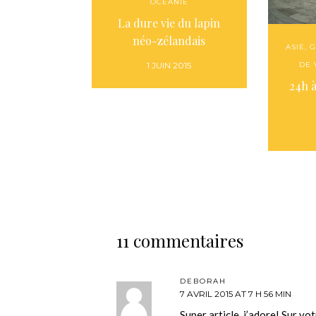
OCÉANIE
La dure vie du lapin
néo-zélandais
ASIE
,
G
DE
1 JUIN 2015
24h 
11 commentaires
DEBORAH
7 AVRIL 2015 AT 7 H 56 MIN
Super article, j’adore! Sur vo