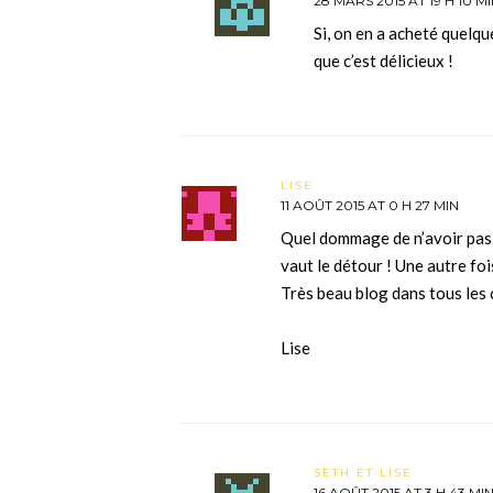
28 MARS 2015 AT 19 H 10 M
Si, on en a acheté quelqu
que c’est délicieux !
LISE
11 AOÛT 2015 AT 0 H 27 MIN
Quel dommage de n’avoir pas p
vaut le détour ! Une autre fo
Très beau blog dans tous les c
Lise
SETH ET LISE
16 AOÛT 2015 AT 3 H 43 MI