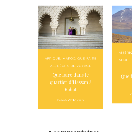
AMÉRI
AFRIQUE
,
MAROC
,
QUE FAIRE
ADRES
À...
,
RÉCITS DE VOYAGE
Que faire dans le
Que 
quartier d’Hassan à
Rabat
2
15 JANVIER 2017