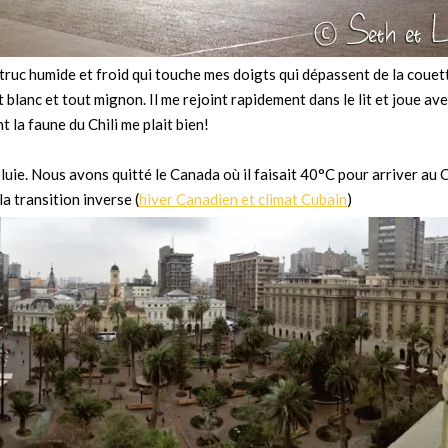
n truc humide et froid qui touche mes doigts qui dépassent de la coue
t blanc et tout mignon. Il me rejoint rapidement dans le lit et joue av
t la faune du Chili me plait bien!
ie. Nous avons quitté le Canada où il faisait 40°C pour arriver au Ch
a transition inverse (
hiver Canadien et climat Cubain
)