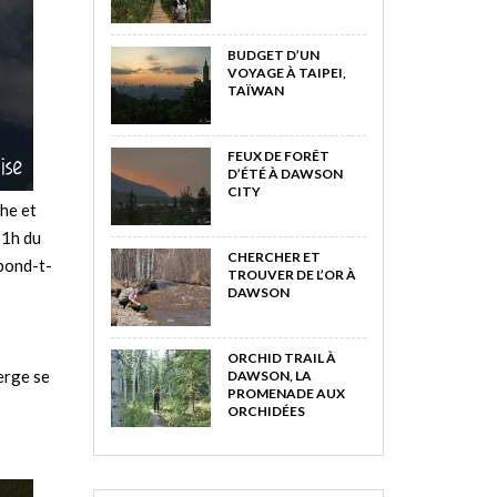
BUDGET D’UN
VOYAGE À TAIPEI,
TAÏWAN
FEUX DE FORÊT
D’ÉTÉ À DAWSON
CITY
che et
 1h du
CHERCHER ET
pond-t-
TROUVER DE L’OR À
DAWSON
ORCHID TRAIL À
erge se
DAWSON, LA
PROMENADE AUX
ORCHIDÉES