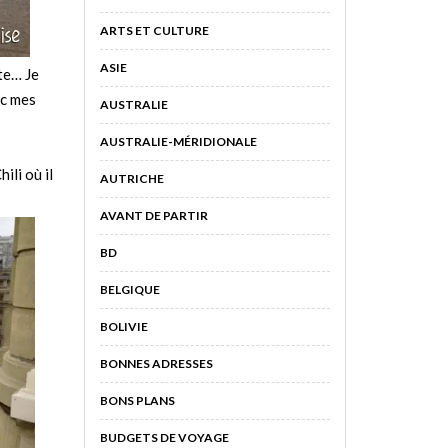
ARTS ET CULTURE
ASIE
tte… Je
ec mes
AUSTRALIE
AUSTRALIE-MÉRIDIONALE
ili où il
AUTRICHE
AVANT DE PARTIR
BD
BELGIQUE
BOLIVIE
BONNES ADRESSES
BONS PLANS
BUDGETS DE VOYAGE