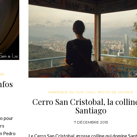
ORT
nfos
AMÉRIQUE DU SUD
,
CHILI
,
RÉCITS DE VOYAGE
Cerro San Cristobal, la collin
Santiago
go pour
7 DÉCEMBRE 2015
urs
an Pedro
Le Cerro San Cristobal, grosse colline qui domine San