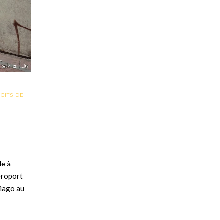
ÉCITS DE
le à
éroport
tiago au