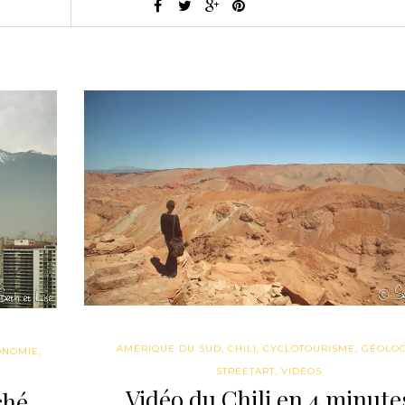
AMÉRIQUE DU SUD
,
CHILI
,
CYCLOTOURISME
,
GÉOLOG
ONOMIE
,
STREETART
,
VIDÉOS
Vidéo du Chili en 4 minute
ché