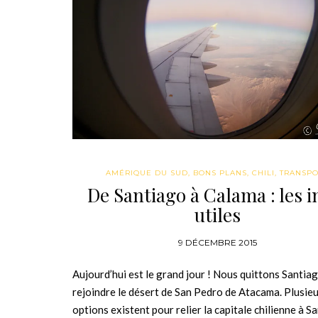
AMÉRIQUE DU SUD
,
BONS PLANS
,
CHILI
,
TRANSP
De Santiago à Calama : les i
utiles
9 DÉCEMBRE 2015
Aujourd’hui est le grand jour ! Nous quittons Santia
rejoindre le désert de San Pedro de Atacama. Plusie
options existent pour relier la capitale chilienne à S