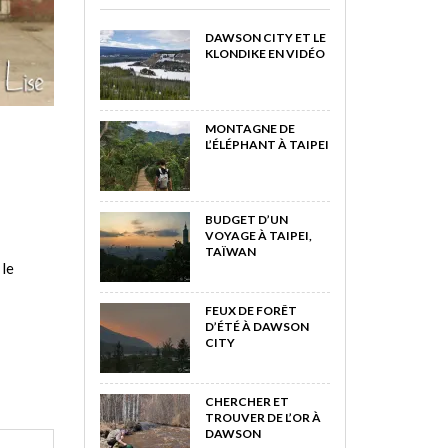
DAWSON CITY ET LE
KLONDIKE EN VIDÉO
MONTAGNE DE
L’ÉLÉPHANT À TAIPEI
BUDGET D’UN
VOYAGE À TAIPEI,
TAÏWAN
 le
FEUX DE FORÊT
D’ÉTÉ À DAWSON
CITY
CHERCHER ET
TROUVER DE L’OR À
DAWSON