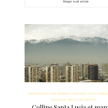
Réagir à cet article
AMÉRIQUE DU SUD
,
BONNES ADRESSES
,
CHILI
,
GASTR
GÉOLOGIE
,
RÉCITS DE VOYAGE
Colline Santa Lucia et mar