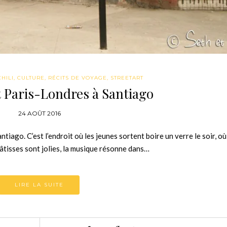
CHILI
,
CULTURE
,
RÉCITS DE VOYAGE
,
STREETART
et Paris-Londres à Santiago
24 AOÛT 2016
ntiago. C’est l’endroit où les jeunes sortent boire un verre le soir, où
bâtisses sont jolies, la musique résonne dans…
LIRE LA SUITE