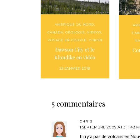
AMÉRIQUE DU NORD
,
AM
CANADA
,
GÉOLOGIE
,
VIDÉOS
,
CAN
VOYAGE EN COUPLE
,
YUKON
TR
Dawson City et le
Co
Klondike en vidéo
25 JANVIER 2018
5 commentaires
CHRIS
1 SEPTEMBRE 2009 AT 3 H 48 M
Il n’y a pas de volcans en No