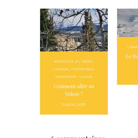
CANA
Le N
AMÉRIQUE DU NORD
,
CANADA
,
ITINÉRAIRES
,
TRANSPORT
,
YUKON
Comment aller au
Yukon ?
11 AVRIL 2017