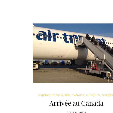
AMÉRIQUE DU NORD
,
CANADA
,
HUMEUR
,
QUÉBE
Arrivée au Canada
3 AVRIL 2012