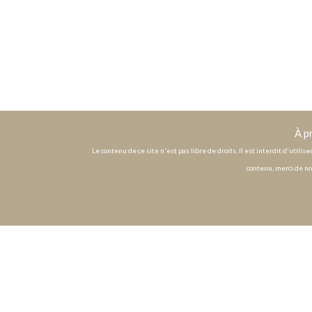
À p
Le contenu de ce site n'est pas libre de droits. Il est interdit d'utili
contenu, merci de no