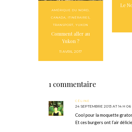
Le N
AMÉRIQUE DU NORD
,
CANADA
,
ITINÉRAIRES
,
TRANSPORT
,
YUKON
Comment aller au
Yukon ?
11 AVRIL 2017
1 commentaire
CÉLINE
24 SEPTEMBRE 2013 AT 14 H 06
Cool pour la moquette grato
Et ces burgers ont l’air délic