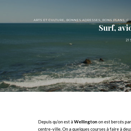
ARTS ET CULTURE
,
BONNES ADRESSES
,
BONS PLANS
,
G
Surf, avi
21
Depuis qu’on est à
Wellington
on est bercés par
centre-ville. On a quelques courses à faire à deu