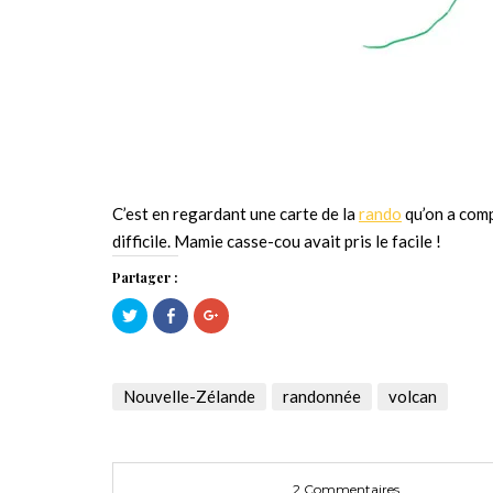
C’est en regardant une carte de la
rando
qu’on a compr
difficile. Mamie casse-cou avait pris le facile !
Partager :
Cliquez
Cliquez
Cliquez
pour
pour
pour
partager
partager
partager
sur
sur
sur
Twitter(ouvre
Facebook(ouvre
Google+
dans
dans
(ouvre
une
une
dans
Nouvelle-Zélande
randonnée
volcan
nouvelle
nouvelle
une
fenêtre)
fenêtre)
nouvelle
fenêtre)
2 Commentaires