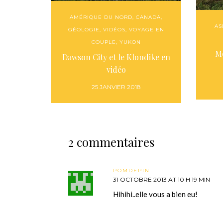
AMÉRIQUE DU NORD
,
CANADA
,
AS
GÉOLOGIE
,
VIDÉOS
,
VOYAGE EN
COUPLE
,
YUKON
Mo
Dawson City et le Klondike en
vidéo
25 JANVIER 2018
2 commentaires
POMDEPIN
31 OCTOBRE 2013 AT 10 H 19 MIN
Hihihi..elle vous a bien eu!