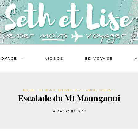
VOYAGE
VIDÉOS
BD VOYAGE
À
BD
,
ILE DU NORD
,
NOUVELLE-ZÉLANDE
,
OCÉANIE
Escalade du Mt Maunganui
30 OCTOBRE 2013