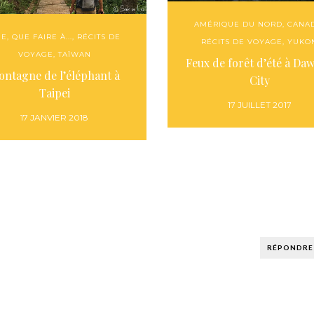
AMÉRIQUE DU NORD
,
CANA
IE
,
QUE FAIRE À...
,
RÉCITS DE
RÉCITS DE VOYAGE
,
YUKO
VOYAGE
,
TAÏWAN
Feux de forêt d’été à Da
ntagne de l’éléphant à
City
Taipei
17 JUILLET 2017
17 JANVIER 2018
RÉPONDRE