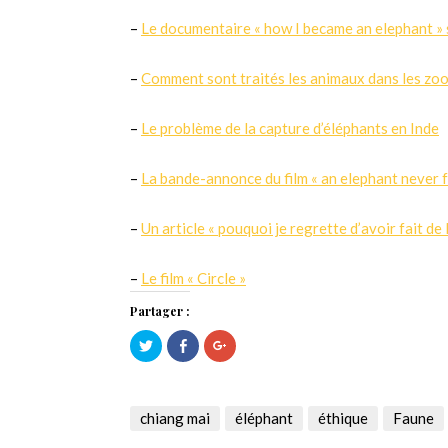
–
Le documentaire « how I became an elephant » s
–
Comment sont traités les animaux dans les zo
–
Le problème de la capture d’éléphants en Inde
–
La bande-annonce du film « an elephant never 
–
Un article « pouquoi je regrette d’avoir fait de
–
Le film « Circle »
Partager :
Cliquez
Cliquez
Cliquez
pour
pour
pour
partager
partager
partager
sur
sur
sur
Twitter(ouvre
Facebook(ouvre
Google+
dans
dans
(ouvre
une
une
dans
chiang mai
éléphant
éthique
Faune
nouvelle
nouvelle
une
fenêtre)
fenêtre)
nouvelle