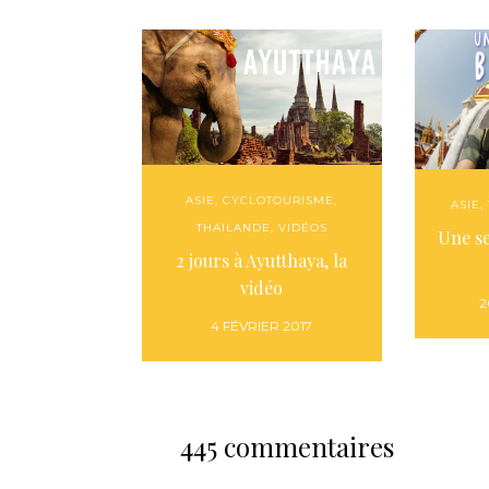
ASIE
,
CYCLOTOURISME
,
ASIE
,
THAÏLANDE
,
VIDÉOS
Une s
2 jours à Ayutthaya, la
vidéo
2
4 FÉVRIER 2017
445 commentaires