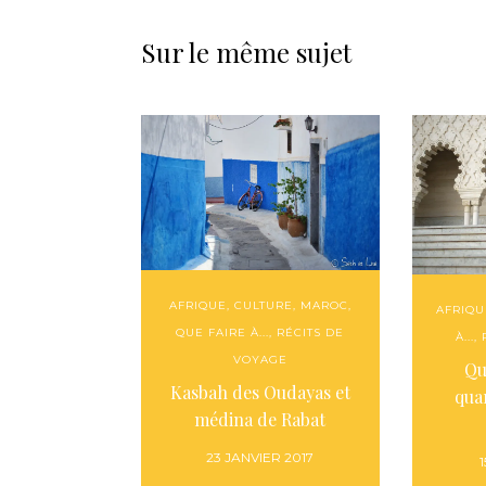
Sur le même sujet
AFRIQUE
,
CULTURE
,
MAROC
,
AFRIQU
QUE FAIRE À...
,
RÉCITS DE
À...
,
VOYAGE
Qu
Kasbah des Oudayas et
qua
médina de Rabat
23 JANVIER 2017