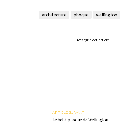
sur
sur
sur
Twitter(ouvre
Facebook(ouvre
Google+
dans
dans
(ouvre
une
une
dans
architecture
phoque
wellington
nouvelle
nouvelle
une
fenêtre)
fenêtre)
nouvelle
fenêtre)
Réagir à cet article
ARTICLE SUIVANT
Le bébé phoque de Wellington