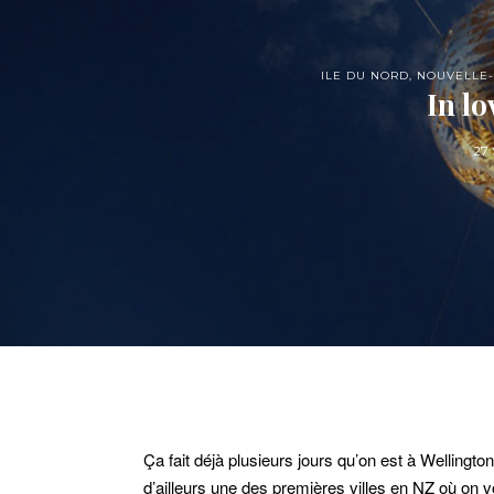
ILE DU NORD
,
NOUVELLE
In lo
27
Ça fait déjà plusieurs jours qu’on est à Wellington.
d’ailleurs une des premières villes en NZ où on vo