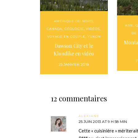
AMÉRIQUE DU NORD
,
ASIE
,
Q
CANADA
,
GÉOLOGIE
,
VIDÉOS
,
DE
VOYAGE EN COUPLE
,
YUKON
Monta
Dawson City et le
Klondike en vidéo
1
25 JANVIER 2018
12 commentaires
ALEXIANE
25 JUIN 2013 AT 9 H 58 MIN
Cette « cuisinière » méritera